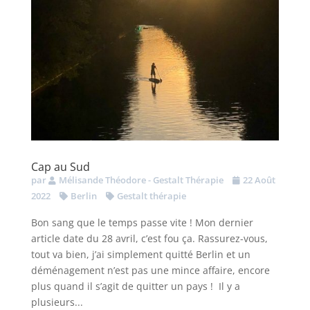
Cap au Sud
par
Mélisande Théodore - Gestalt Thérapie
22 Août
2022
Berlin
Gestalt thérapie
Bon sang que le temps passe vite ! Mon dernier
article date du 28 avril, c’est fou ça. Rassurez-vous,
tout va bien, j’ai simplement quitté Berlin et un
déménagement n’est pas une mince affaire, encore
plus quand il s’agit de quitter un pays ! Il y a
plusieurs...